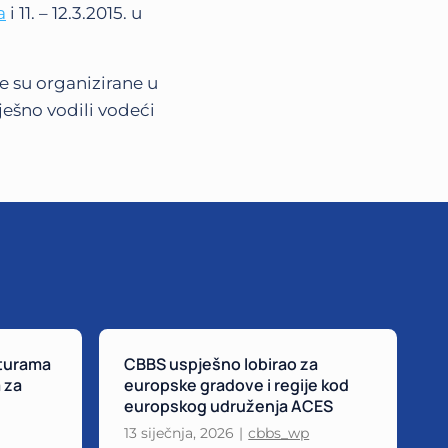
a
i 11. – 12.3.2015. u
e su organizirane u
ješno vodili vodeći
turama
CBBS uspješno lobirao za
C
 za
europske gradove i regije kod
z
europskog udruženja ACES
p
13 siječnja, 2026
|
cbbs_wp
1