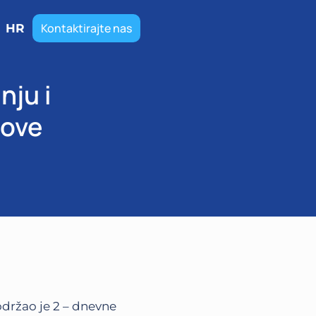
Kontaktirajte nas
HR
nju i
-ove
održao je 2 – dnevne