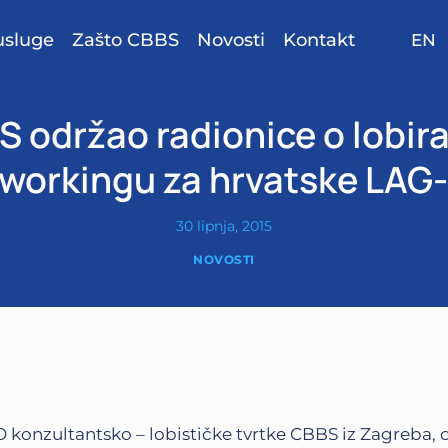
usluge
Zašto CBBS
Novosti
Kontakt
EN
 održao radionice o lobira
workingu za hrvatske LAG
30 lipnja, 2015
NOVOSTI
 konzultantsko – lobističke tvrtke CBBS iz Zagreba, 