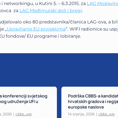
 i networkingu, u Kutini 5. – 6.3.2015. za
LAG Moslavin
kovca za
LAG Međimurski doli i bregi
.
djelovalo oko 80 predstavnika/članica LAG-ova, a bil
je „
Upravljanje EU projektima
“. WIFI radionice su usp
 EU fondove/ EU programe i lobiranje.
 konferenciji svjetskog
Podrška CBBS-a kandida
og udruženja UFI u
hrvatskih gradova i regija
europske naslove
a, 2026
|
cbbs_wp
14 srpnja, 2026
|
cbbs_wp