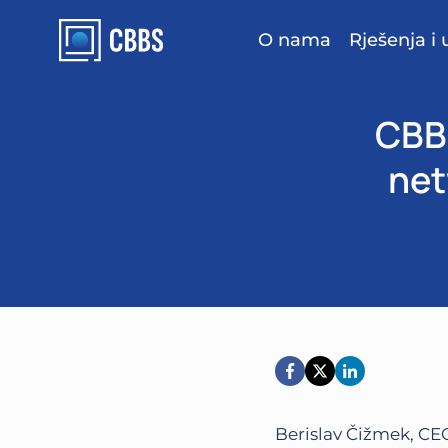
Skip
to
O nama
Rješenja i 
content
CBBS
net
Berislav Čižmek, CEO