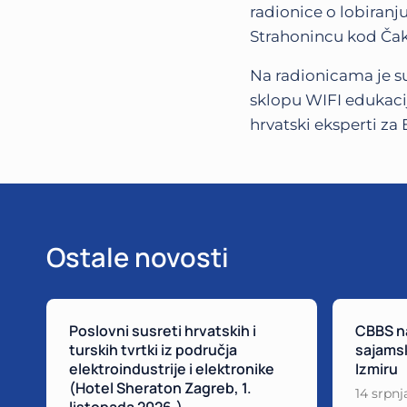
radionice o lobiranju
Strahonincu kod Ča
Na radionicama je su
sklopu WIFI edukaci
hrvatski eksperti za
Ostale novosti
Poslovni susreti hrvatskih i
CBBS na
turskih tvrtki iz područja
sajamsk
elektroindustrije i elektronike
Izmiru
(Hotel Sheraton Zagreb, 1.
14 srpnj