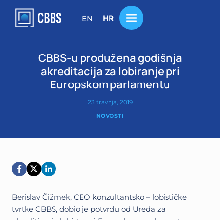
Skip
to
HR
EN
content
CBBS-u produžena godišnja
akreditacija za lobiranje pri
Europskom parlamentu
23 travnja, 2019
NOVOSTI
Berislav Čižmek, CEO konzultantsko – lobističke
tvrtke CBBS, dobio je potvrdu od Ureda za