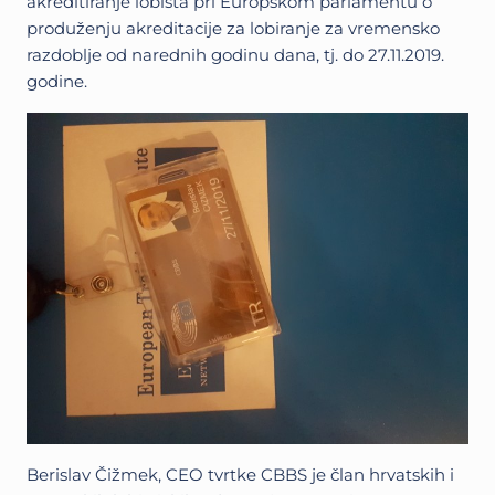
akreditiranje lobista pri Europskom parlamentu o
produženju akreditacije za lobiranje za vremensko
razdoblje od narednih godinu dana, tj. do 27.11.2019.
godine.
Berislav Čižmek, CEO tvrtke CBBS je član hrvatskih i