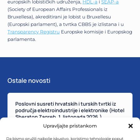
europskih lobističkih udruženja,
HDL-a
i
SEAP-a
(Society of European Affairs Professionals iz
Bruxellesa), akreditirani je lobist u Bruxellesu
(Europski parlament), a tvrtka CBBS je izlistana i u
Transparency Registru
Europske komisije i Europskog
parlamenta.
Ostale novosti
Poslovni susreti hrvatskih i turskih tvrtki iz
područja elektroindustrije i elektronike (Hotel
Sheraton Zagreb, 1. listopada 2026.)
14 srpnja, 2026
|
cbbs_wp
Upravljajte pristankom
P
Više
Da bismo pružili najbolje iskustvo, koristimo tehnologije poput