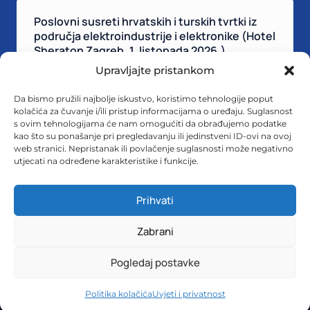
Poslovni susreti hrvatskih i turskih tvrtki iz
područja elektroindustrije i elektronike (Hotel
Sheraton Zagreb, 1. listopada 2026.)
14 srpnja, 2026
|
cbbs_wp
Upravljajte pristankom
P
Više
Da bismo pružili najbolje iskustvo, koristimo tehnologije poput
o
kolačića za čuvanje i/ili pristup informacijama o uređaju. Suglasnost
s
s ovim tehnologijama će nam omogućiti da obrađujemo podatke
kao što su ponašanje pri pregledavanju ili jedinstveni ID-ovi na ovoj
l
web stranici. Nepristanak ili povlačenje suglasnosti može negativno
o
utjecati na određene karakteristike i funkcije.
v
n
Prihvati
i
s
u
Zabrani
© 2026 CBBS. Sva prava pridržana.
Uvjeti i privatnost
.
s
Kolačići
.
r
Pogledaj postavke
Hosting i izrada:
ORBIS.HR
e
t
Politika kolačića
Uvjeti i privatnost
i