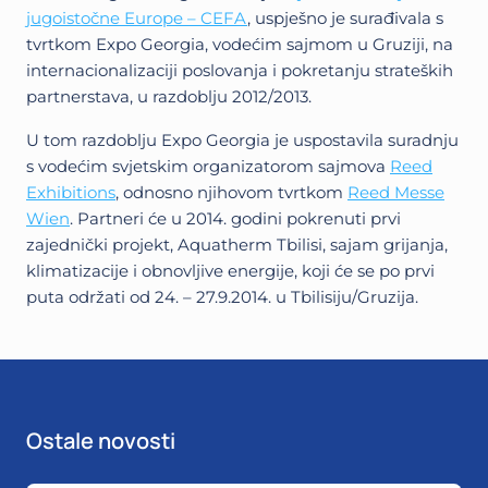
jugoistočne Europe – CEFA
, uspješno je surađivala s
tvrtkom Expo Georgia, vodećim sajmom u Gruziji, na
internacionalizaciji poslovanja i pokretanju strateških
partnerstava, u razdoblju 2012/2013.
U tom razdoblju Expo Georgia je uspostavila suradnju
s vodećim svjetskim organizatorom sajmova
Reed
Exhibitions
, odnosno njihovom tvrtkom
Reed Messe
Wien
. Partneri će u 2014. godini pokrenuti prvi
zajednički projekt, Aquatherm Tbilisi, sajam grijanja,
klimatizacije i obnovljive energije, koji će se po prvi
puta održati od 24. – 27.9.2014. u Tbilisiju/Gruzija.
Ostale novosti