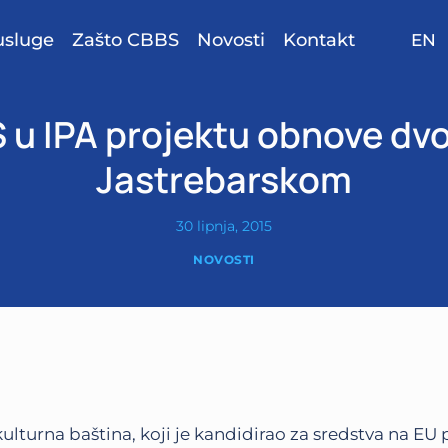
usluge
Zašto CBBS
Novosti
Kontakt
EN
 u IPA projektu obnove dvo
Jastrebarskom
30 lipnja, 2015
NOVOSTI
ulturna baština, koji je kandidirao za sredstva na E