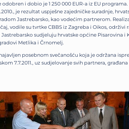
e odobren i dobio je 1 250 000 EUR-a iz EU programa. O
2010., je rezultat uspješne zajedničke suradnje, hrvats
 Gradom Jastrebarsko, kao vodećim partnerom. Realiza
čaj, vodile su tvrtke CBBS iz Zagreba i Oikos, održivi r
 Jastrebarsko sudjeluju hrvatske općine Pisarovina i K
gradovi Metlika i Črnomelj.
 najavljen posebnom svečanošću koja je održana ispr
kom 7.7.2011., uz sudjelovanje svih partnera, građana