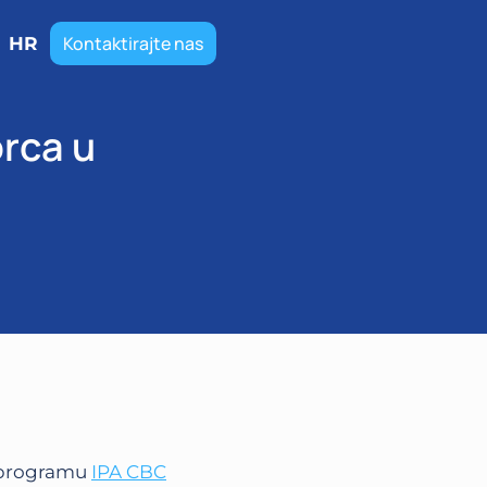
Kontaktirajte nas
HR
rca u
U programu
IPA CBC