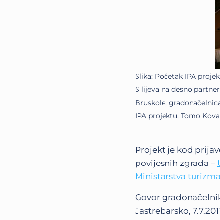
Slika: Početak IPA projek
S lijeva na desno partne
Bruskole, gradonačelnica
IPA projektu, Tomo Kovač
Projekt je kod prija
povijesnih zgrada –
Ministarstva turizm
Govor gradonačelnik
Jastrebarsko, 7.7.201