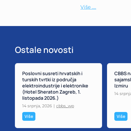
Više ….
Ostale novosti
Poslovni susreti hrvatskih i
CBBS na
turskih tvrtki iz područja
sajamsk
elektroindustrije i elektronike
Izmiru
(Hotel Sheraton Zagreb, 1.
14 srpnj
listopada 2026.)
14 srpnja, 2026
|
cbbs_wp
P
C
Više
Više
o
B
s
B