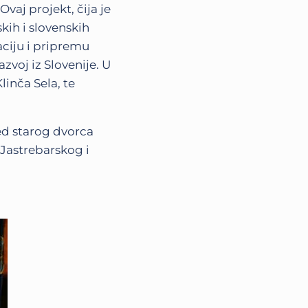
vaj projekt, čija je
kih i slovenskih
ciju i pripremu
azvoj iz Slovenije. U
linča Sela, te
ed starog dvorca
 Jastrebarskog i