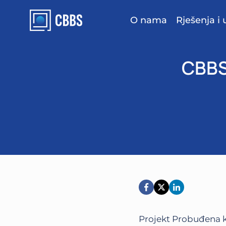
Skip
to
O nama
Rješenja i 
content
CBBS
Projekt Probuđena k