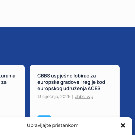
turama
CBBS uspješno lobirao za
C
 za
europske gradove i regije kod
z
europskog udruženja ACES
p
13 siječnja, 2026
|
cbbs_wp
1
C
Više
Upravljajte pristankom
B
B