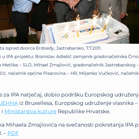
ta ispred dvorca Erdoedy, Jastrebarsko, 7.7.2011.
ri u IPA projektu: Branislav Adlešič zamjenik gradonačelnika Čr
 Metlike – SLO, Mihael Zmajlović, gradonačelnik Jastrebarskog –
ić, načelnik općine Pisarovina – HR, Miljenko Vučković, načelnik
ve za IPA natječaj, dobio podršku Europskog udruženj
UEHHA
iz Bruxellesa, Europskog udruženje vlasnika –
a
i
Ministarstva kulture
Republike Hrvatske.
a Mihaela Zmajlovića na svečanosti pokretanja IPA p
1. –
PDF