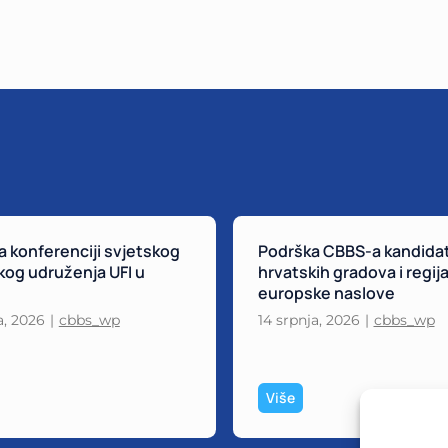
 konferenciji svjetskog
Podrška CBBS-a kandida
og udruženja UFI u
hrvatskih gradova i regija
europske naslove
a, 2026
|
cbbs_wp
14 srpnja, 2026
|
cbbs_wp
P
Više
o
d